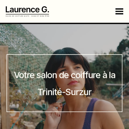
Skip
to
the
content
Votre salon de coiffure à la
Trinité-Surzur